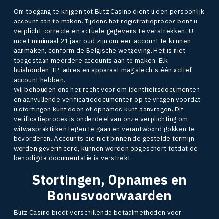
Om toegang te krijgen tot Blitz Casino dient u een persoonlijk
account aan te maken. Tijdens het registratieproces bent u
verplicht correcte en actuele gegevens te verstrekken. U
moet minimaal 21 jaar oud zijn om een account te kunnen
aanmaken, conform de Belgische wetgeving. Het is niet
toegestaan meerdere accounts aan te maken. Elk
huishouden, IP-adres en apparaat mag slechts één actief
account hebben.
Wij behouden ons het recht voor om identiteitsdocumenten
en aanvullende verificatiedocumenten op te vragen voordat
u stortingen kunt doen of opnames kunt aanvragen. Dit
verificatieproces is onderdeel van onze verplichting om
witwaspraktijken tegen te gaan en verantwoord gokken te
bevorderen. Accounts die niet binnen de gestelde termijn
worden geverifieerd, kunnen worden opgeschort totdat de
benodigde documentatie is verstrekt.
Stortingen, Opnames en
Bonusvoorwaarden
Blitz Casino biedt verschillende betaalmethoden voor